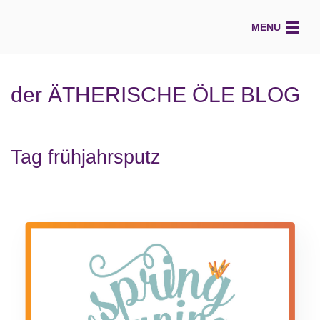
MENU
HOME
der ÄTHERISCHE ÖLE BLOG
ÜBER MICH
VOCALCOACH
Tag frühjahrsputz
STIMM(t)-Blog
KÖRPER
ÄTHERISCHE ÖLE
ESSENZielles BLOG
KONTAKT