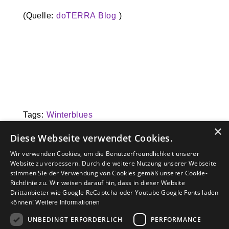
(Quelle:
doTERRA Blog
)
Tags:
Winterblues
ade
,
Trainingsboost
,
Wohlfühlen
,
Ausdauer
×
Diese Webseite verwendet Cookies.
Previous Post
Next Post
Wir verwenden Cookies, um die Benutzerfreundlichkeit unserer
Website zu verbessern. Durch die weitere Nutzung unserer Webseite
stimmen Sie der Verwendung von Cookies gemäß unserer Cookie-
Richtlinie zu. Wir weisen darauf hin, dass in dieser Website
© 2015 Stimmtraining Prochazka
Drittanbieter wie Google ReCaptcha oder Youtube Google Fonts laden
können!
Weitere Informationen
UNBEDINGT ERFORDERLICH
PERFORMANCE