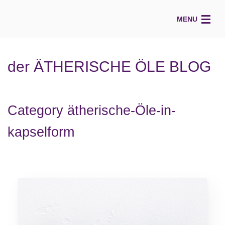
MENU
HOME
der ÄTHERISCHE ÖLE BLOG
ÜBER MICH
VOCALCOACH
Category ätherische-Öle-in-
STIMM(t)-Blog
kapselform
KÖRPER
ÄTHERISCHE ÖLE
ESSENZielles BLOG
KONTAKT